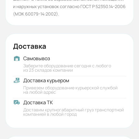
и наружных установок согласно ГОСТ Р 52350.14-2006
Орлан
(МЭК 60079-14:2002).
Класс защиты (IP):
55
Температурный диапазон:
Доставка
+40°
Самовывоз
Iп/Iн:
Заберите оборудование сегодня с любого
из 23 складов компании
6,9
Доставка курьером
Ток статора:
Привезем оборудование курьерской службой
на любой адрес
322,5/186,2
Доставка ТК
Доставим крупногабаритный груз транспортной
Коэф. мощности:
компанией в любой город
0,9
КПД: