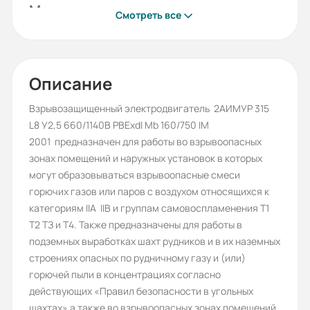
Монтажное исполнение:
Смотреть все
9701
Напряжение (В):
660/1140
Описание
Количество полюсов:
Взрывозащищенный электродвигатель 2АИМУР 315
L8 У2,5 660/1140В PBExdI Mb 160/750 IM
4
2001 предназначен для работы во взрывоопасных
Высота оси вращения (мм):
зонах помещений и наружных установок в которых
могут образовываться взрывоопасные смеси
315
горючих газов или паров с воздухом относящихся к
Стандарт:
категориям IIА IIВ и группам самовоспламенения Т1
Т2 ТЗ и Т4. Также предназначены для работы в
ГОСТ
подземных выработках шахт рудников и в их наземных
Серия:
строениях опасных по рудничному газу и (или)
горючей пыли в концентрациях согласно
2АИМУР
действующих «Правил безопасности в угольных
Бренд:
шахтах» а также во взрывоопасных зонах помещений