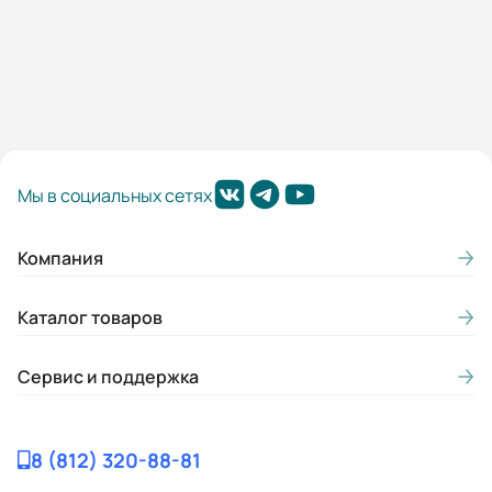
Mmax/Mн:
2,2
Гарантия, лет:
2
Мы в социальных сетях
Вес (кг):
1820
Компания
Габариты (ШхВхГ, м):
0.64x1.6x0.76
Каталог товаров
Сервис и поддержка
8 (812) 320-88-81