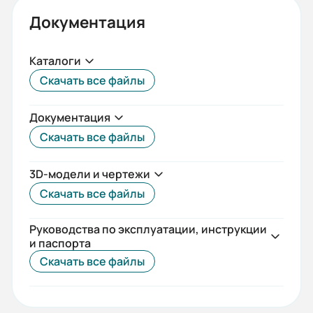
95,2
Документация
Мп/Мн:
2,1
Каталоги
Скачать все файлы
Длина сердечника статора:
L
Документация
Скольжение, ном. (%):
Скачать все файлы
0,8
3D-модели и чертежи
Момент инерции (кгс*м2 ):
Скачать все файлы
10,51
Руководства по эксплуатации, инструкции
Наличие вентилятора охлаждения:
и паспорта
Да
Скачать все файлы
Премиальная серия:
Нет