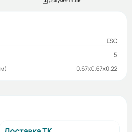
Документация
ESQ
5
м):
0.67x0.67x0.22
Доставка ТК