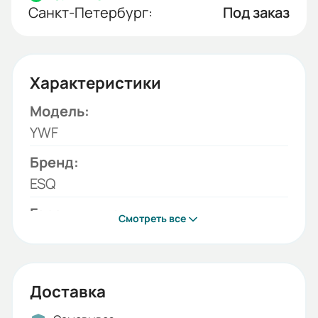
Санкт-Петербург:
Под заказ
Характеристики
Модель:
YWF
Бренд:
ESQ
Гарантия, лет:
Смотреть все
2
Срок службы, лет:
5
Доставка
Вес (кг):