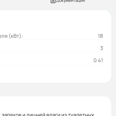
Документация
ля (кВт):
18
3
0.41
апахов и лишней влаги из туалетных,