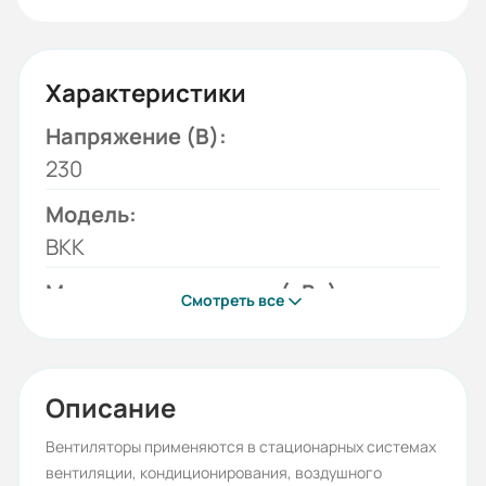
Характеристики
Напряжение (В):
230
Модель:
ВКК
Мощность двигателя (кВт):
Смотреть все
0,21
Бренд:
ESQ
Описание
Гарантия, лет:
Вентиляторы применяются в стационарных системах
вентиляции, кондиционирования, воздушного
2