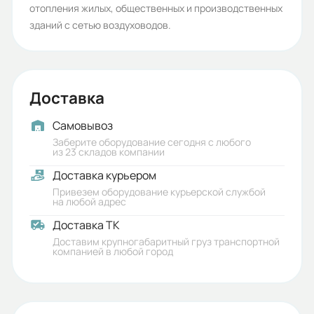
отопления жилых, общественных и производственных
Срок службы, лет:
зданий с сетью воздуховодов.
6
Вес (кг):
Доставка
6.9
Габариты (ШхВхГ, м):
Самовывоз
Заберите оборудование сегодня с любого
0.43x0.225x0.4
из 23 складов компании
Доставка курьером
Привезем оборудование курьерской службой
на любой адрес
Доставка ТК
Доставим крупногабаритный груз транспортной
компанией в любой город