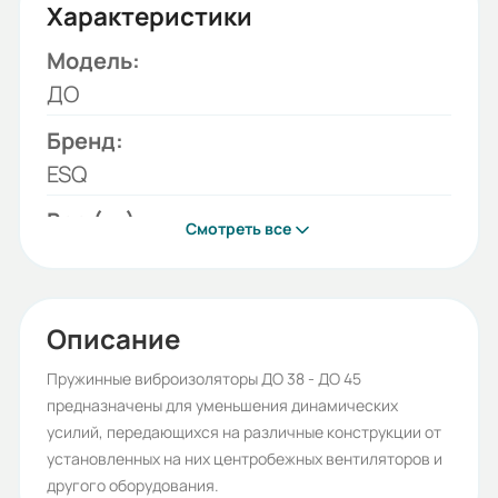
Характеристики
Модель:
ДО
Бренд:
ESQ
Вес (кг):
Смотреть все
6.2
Габариты (ШхВхГ, м):
0.18x0.281x0.22
Описание
Пружинные виброизоляторы ДО 38 - ДО 45
предназначены для уменьшения динамических
усилий, передающихся на различные конструкции от
установленных на них центробежных вентиляторов и
другого оборудования.