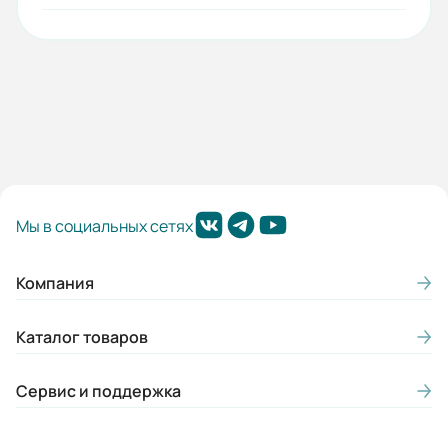
Источник тепла:
Электричество
Гарантия, лет:
1
Срок службы, лет:
7
Мы в социальных сетях
Вес (кг):
3
Компания
Габариты (ШхВхГ, м):
Каталог товаров
0.13x1.2x0.045
Сервис и поддержка