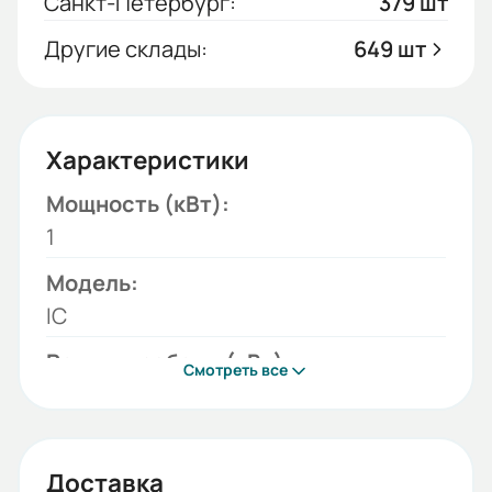
Санкт-Петербург:
379 шт
Другие склады:
649 шт
Характеристики
Мощность (кВт):
1
Модель:
IC
Режимы работы (кВт):
Смотреть все
1
Сеть (В):
220
Доставка