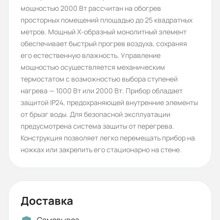
мощностью 2000 Вт рассчитан на обогрев
Hintek
просторных помещений площадью до 25 квадратных
Обогреваемая площадь (м2):
метров. Мощный Х-образный монолитный элемент
обеспечивает быстрый прогрев воздуха, сохраняя
25
его естественную влажность. Управление
Степень защиты (IP):
мощностью осуществляется механическим
термостатом с возможностью выбора ступеней
IP24
нагрева — 1000 Вт или 2000 Вт. Прибор обладает
Источник тепла:
защитой IP24, предохраняющей внутренние элементы
от брызг воды. Для безопасной эксплуатации
Электричество
предусмотрена система защиты от перегрева.
Гарантия, лет:
Конструкция позволяет легко перемещать прибор на
ножках или закрепить его стационарно на стене.
2
Срок службы, лет:
7
Доставка
Вес (кг):