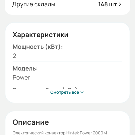
Другие склады:
148 шт
Характеристики
Мощность (кВт):
2
Модель:
Power
Режимы работы (кВт):
Смотреть все
1; 2
Сеть (В):
220
Описание
Бренд:
Электрический конвектор Hintek Power 2000M