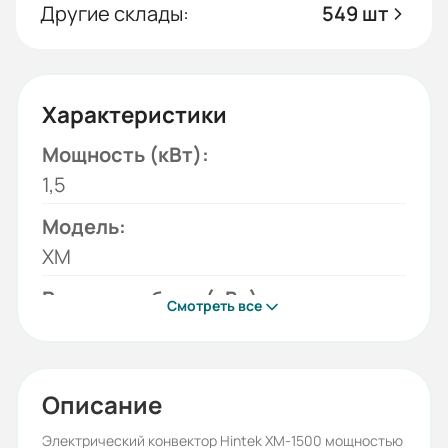
Другие склады:
549 шт
Характеристики
Мощность (кВт):
1,5
Модель:
XM
Режимы работы (кВт):
Смотреть все
0,75; 1,5
Сеть (В):
220
Описание
Бренд:
Электрический конвектор Hintek XM-1500 мощностью