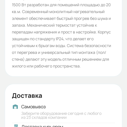
1500 Вт разработан для помещений площадью до 20
Hintek
кв.м. Современный монолитный нагревательный
Номинальный ток в фазе (A):
элемент обеспечивает быстрый прогрев без шума и
запаха. Механический термостат устойчив к
6,9
перепадам напряжения и прост в настройке. Корпус
Обогреваемая площадь (м2):
защищен по стандарту IP24, что делает его
устойчивым к брызгам воды. Система безопасности
20
от перегрева и универсальный тип монтажа (пол/
Степень защиты (IP):
стена) делают эту модель отличным решением для
жилого или рабочего пространства.
IP24
Источник тепла:
Электричество
Доставка
Гарантия, лет:
Самовывоз
1
Заберите оборудование сегодня с любого
из 23 складов компании
Срок службы, лет:
Доставка курьером