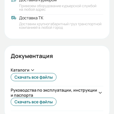
10
Привезем оборудование курьерской службой
на любой адрес
Вес (кг):
Доставка ТК
4
Доставим крупногабаритный груз транспортной
компанией в любой город
Габариты (ШхВхГ, м):
0.576x0.08x0.44
Документация
Каталоги
Скачать все файлы
Руководства по эксплуатации, инструкции
и паспорта
Скачать все файлы