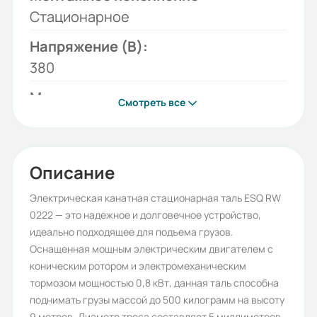
Стационарное
Напряжение (В):
380
Модель:
Смотреть все
RW
Грузоподъемность, Т:
0.5
Описание
Высота подъёма:
Электрическая канатная стационарная таль ESQ RW
0222 — это надежное и долговечное устройство,
9
идеально подходящее для подъема грузов.
Двигатель подъёма, кВт:
Оснащенная мощным электрическим двигателем с
коническим ротором и электромеханическим
0.8
тормозом мощностью 0,8 кВт, данная таль способна
Двигатель передвижения, кВт:
поднимать грузы массой до 500 килограмм на высоту
9 метров. Диаметр троса составляет 5 миллиметров,