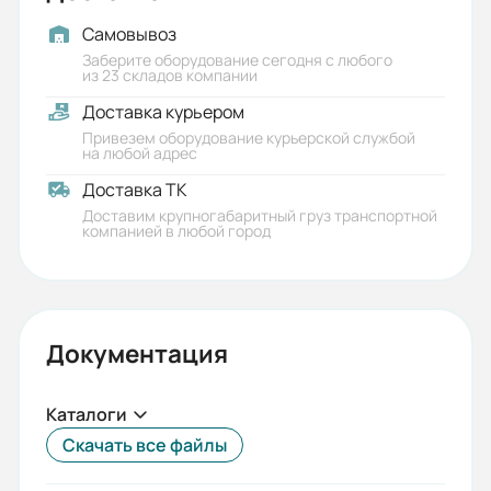
Электромагнитный тормоз:
Самовывоз
Заберите оборудование сегодня с любого
есть
из 23 складов компании
Доставка курьером
Возможность подключения
Привезем оборудование курьерской службой
беспроводного пульта управления:
на любой адрес
есть, приобретается отдельно
Доставка ТК
Доставим крупногабаритный груз транспортной
V подъёма, м/мин:
компанией в любой город
8
Строительная высота, мм:
650
Документация
Длина троса, М:
10
Каталоги
Скачать все файлы
Длина корпуса тали: