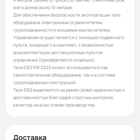
0.2
а его длина около 10 метров.
Бренд:
Для обеспечения безопасности эксплуатации таль
оборудована электронным ограничителем
ESQ
грузоподъемности и концевым выключателем.
Температурный диапазон:
Управление осуществляется с помощью подвесного
пульта, входящего в комплект, с возможностью
-20 +40
доукомплектации дистанционным пультом
Климатическое исполнение:
управления (приобретается отдельно).
Таль ESQ RW 0222 может использоваться как
УХЛ 3.1
самостоятельное оборудование, так и в составе
Степень защиты (IP):
грузоподъемных конструкций.
Тали ESQ выделяются на рынке своей надежностью и
IP44
долговечностью благодаря строгому контролю
Способ управления:
качества на всех этапах производства.
Подвесной пульт
Ограничитель грузоподъемности:
Доставка
Электронный