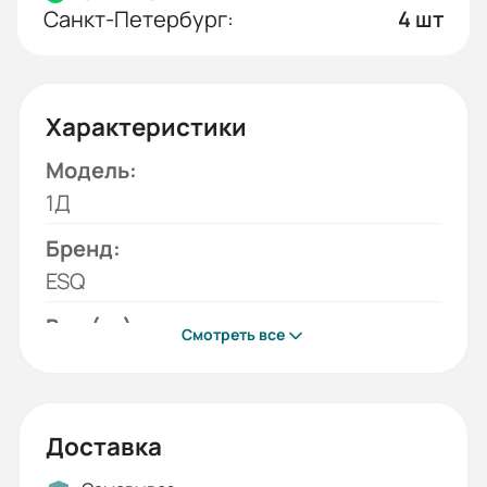
Санкт-Петербург:
4 шт
Характеристики
Модель:
1Д
Бренд:
ESQ
Вес (кг):
Смотреть все
0.01
Габариты (ШхВхГ, м):
0.09x0.09x0.003
Доставка