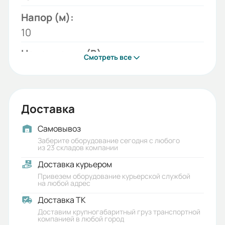
Напор (м):
10
Напряжение (В):
Смотреть все
220
Модель:
ГНОМ-М
Доставка
Мощность двигателя (кВт):
Самовывоз
0,75
Заберите оборудование сегодня с любого
из 23 складов компании
Бренд:
Доставка курьером
ESQ
Привезем оборудование курьерской службой
на любой адрес
Номинальный ток (А):
Доставка ТК
5,9
Доставим крупногабаритный груз транспортной
компанией в любой город