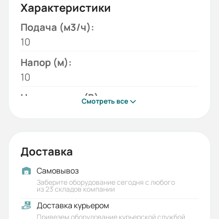
Характеристики
Подача (м3/ч):
10
Напор (м):
10
Напряжение (В):
Смотреть все
380
Модель:
ГНОМ
Доставка
Мощность двигателя (кВт):
Самовывоз
1,1
Заберите оборудование сегодня с любого
из 23 складов компании
Бренд:
Доставка курьером
МНЗ
Привезем оборудование курьерской службой