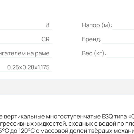
8
Напор (м):
CR
Бренд:
игателем на раме
Вес (кг):
0.25x0.28x1.175
 вертикальные многоступенчатые ESQ типа «
агрессивных жидкостей, сходных с водой по пл
-15°С до 120°С с массовой долей твёрдых меха