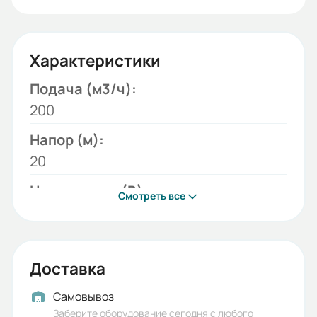
Характеристики
Подача (м3/ч):
200
Напор (м):
20
Напряжение (В):
Смотреть все
220;380
Модель:
К
Доставка
Мощность двигателя (кВт):
Самовывоз
18,5
Заберите оборудование сегодня с любого