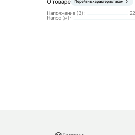
О товаре
Перейти к характеристикам
Напряжение (В):
22
Напор (м):