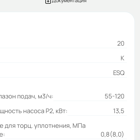
Документация
20
К
ESQ
азон подач, м3/ч:
55-120
ность насоса P2, кВт:
13,5
е для торц. уплотнения, MПа
е:
0,8(8,0)