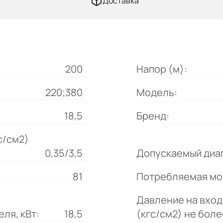
Доставка
200
Напор (м):
220;380
Модель:
18,5
Бренд:
с/см2)
0,35/3,5
Допускаемый диап
81
Потребляемая мощ
Давление на вход
ля, кВт:
18,5
(кгс/см2) не боле