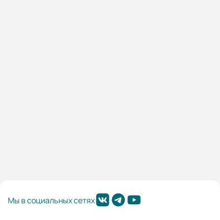
02.01.000211
Насос 1К 100-65-200 с эл.дв. 30/3000
Наличие:
Санкт-Петербург:
Под заказ
106 590,00 ₽
В корзину
Мы в социальных сетях