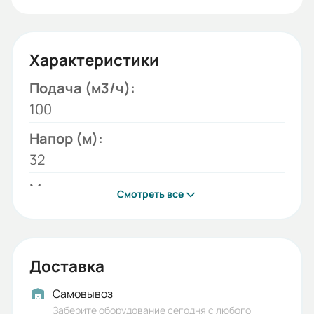
Характеристики
Подача (м3/ч):
100
Напор (м):
32
Модель:
Смотреть все
1К
Мощность двигателя (кВт):
15
Доставка
Бренд:
Самовывоз
ЛГМ
Заберите оборудование сегодня с любого