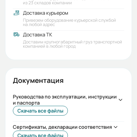
из 23 складов компании
Частота вращения
Доставка курьером
электродвигателя n, об/мин:
Привезем оборудование курьерской службой
на любой адрес
3000
Доставка ТК
Вес (кг):
Доставим крупногабаритный груз транспортной
компанией в любой город
224
Габариты (ШхВхГ, м):
0.35x1.2x0.55
Документация
Руководства по эксплуатации, инструкции
и паспорта
Скачать все файлы
Сертификаты, декларации соответствия
Скачать все файлы