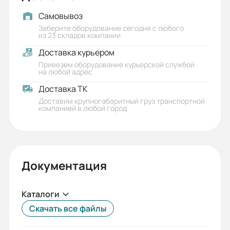
Давление (кгс/см2):
Самовывоз
5
Заберите оборудование сегодня с любого
из 23 складов компании
Вариант крепления (исполнение
Доставка курьером
редуктора):
Привезем оборудование курьерской службой
на любой адрес
б/дв
Доставка ТК
Вязкость ПЖ м2 (ВУ), диапазон:
Доставим крупногабаритный груз транспортной
компанией в любой город
б/дв
Частота вращения двигателя, об/
мин:
Документация
1450
Подача (л/ч):
Каталоги
300
Скачать все файлы
Вес (кг):