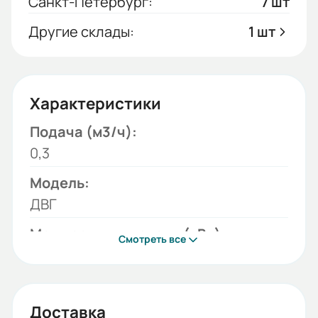
Санкт-Петербург:
7 шт
Другие склады:
1 шт
Характеристики
Подача (м3/ч):
0,3
Модель:
ДВГ
Мощность двигателя (кВт):
Смотреть все
0,25
Бренд:
Ново-Вятка
Доставка