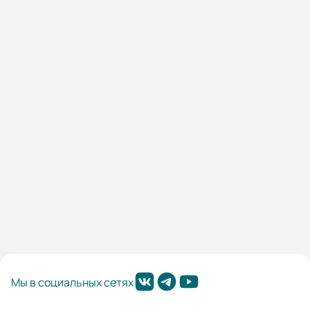
02.04.021605
Насос СМ 80-50-200-2 под 15кВт б/дв, б/р
Наличие:
Санкт-Петербург:
2 шт
51 817,00 ₽
В корзину
Мы в социальных сетях