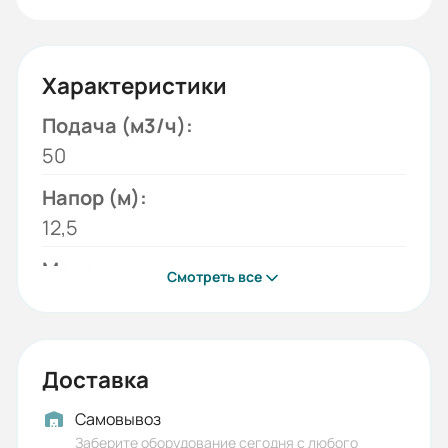
Характеристики
Подача (м3/ч):
50
Напор (м):
12,5
Модель:
Смотреть все
СМ
Бренд:
ESQ
Доставка
Исполнение:
Самовывоз
Без двигателя без рамы
Заберите оборудование сегодня с любого