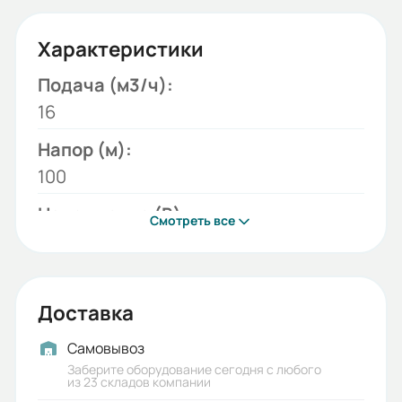
Характеристики
Подача (м3/ч):
16
Напор (м):
100
Напряжение (В):
Смотреть все
380
Модель:
ЭЦВ
Доставка
Мощность двигателя (кВт):
Самовывоз
9,2
Заберите оборудование сегодня с любого
из 23 складов компании