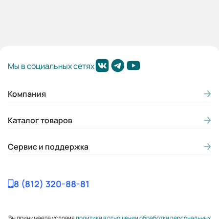
Внутренний диаметр обсадной
трубы в дюймах:
8
Частота вращения
Мы в социальных сетях
электродвигателя n, об/мин:
3000
Компания
Допускаемый кавит.запас м, не
более (NPSHR):
Каталог товаров
8-22
Сервис и поддержка
Гарантия, лет:
2
8 (812) 320-88-81
Срок службы, лет:
5
Вы принимаете условия
политики в отношении обработки персональных