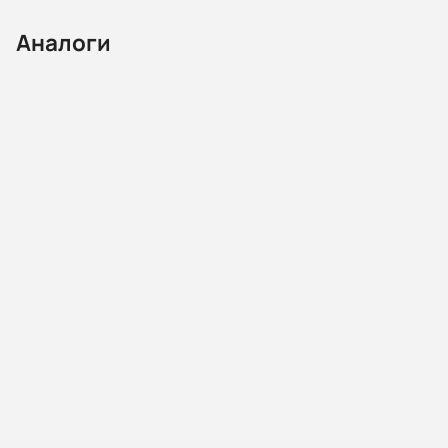
Аналоги
13.07.02.1.000855
Воздушный автоматический выключатель HGN10A 3B
M2C2S2 54J BA EL
Наличие:
Санкт-Петербург:
Под заказ
525 615,60 ₽
В корзину