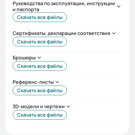
Отключающая способность (кА):
Руководства по эксплуатации, инструкции
и паспорта
55
Скачать все файлы
Габариты (ШхВхГ, м):
Сертификаты, декларации соответствия
0.41x0.34x0.44
Скачать все файлы
Моторный привод:
Нет
Брошюры
Скачать все файлы
Вес (кг):
33
Референс-листы
Скачать все файлы
3D-модели и чертежи
Скачать все файлы