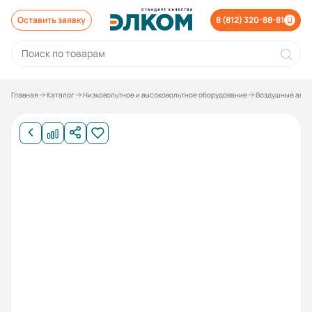
Оставить заявку
8 (812) 320-88-81
Главная
Каталог
Низковольтное и высоковольтное оборудование
Воздушные авто