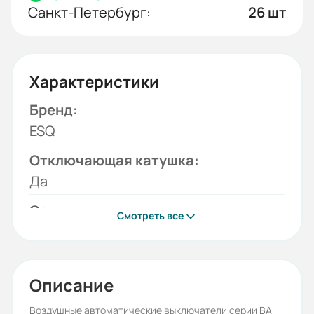
Санкт-Петербург:
26 шт
Характеристики
Бренд:
ESQ
Отключающая катушка:
Да
Серия:
Смотреть все
ВА99-40
Напряжение отключающей
катушки:
Описание
220B AC
Воздушные автоматические выключатели серии ВА