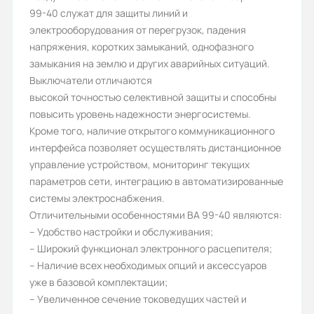
99-40 служат для защиты линий и
Модель:
электрооборудования от перегрузок, падения
ВА99-40A
напряжения, коротких замыканий, однофазного
замыкания на землю и других аварийных ситуаций.
Протокол связи ModBus:
Выключатели отличаются
Да
высокой точностью селективной защиты и способны
повысить уровень надежности энергосистемы.
Количество полюсов:
Кроме того, наличие открытого коммуникационного
3
интерфейса позволяет осуществлять дистанционное
управление устройством, мониторинг текущих
Индикация положения главных
параметров сети, интеграцию в автоматизированные
контактов:
системы электроснабжения.
Да
Отличительными особенностями ВА 99-40 являются:
– Удобство настройки и обслуживания;
Номинальный ток (А):
– Широкий функционал электронного расцепителя;
1000
– Наличие всех необходимых опций и аксессуаров
уже в базовой комплектации;
Индикация положения в корзине:
– Увеличенное сечение токоведущих частей и
Дополнительная опция