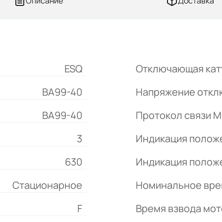
Описание
Доставка
ESQ
Отключающая кат
ВА99-40
Напряжение откл
ВА99-40
Протокол связи M
3
Индикация положе
630
Индикация положе
Стационарное
Номинальное вре
F
Время взвода мот