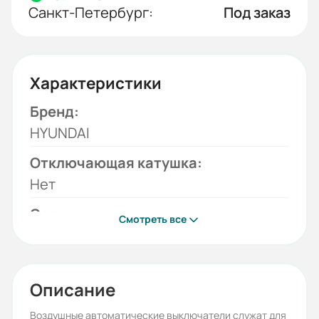
Санкт-Петербург:
Под заказ
Характеристики
Бренд:
HYUNDAI
Отключающая катушка:
Нет
Серия:
Смотреть все
HGS
Протокол связи ModBus:
Да
Описание
Модель:
Воздушные автоматические выключатели служат для