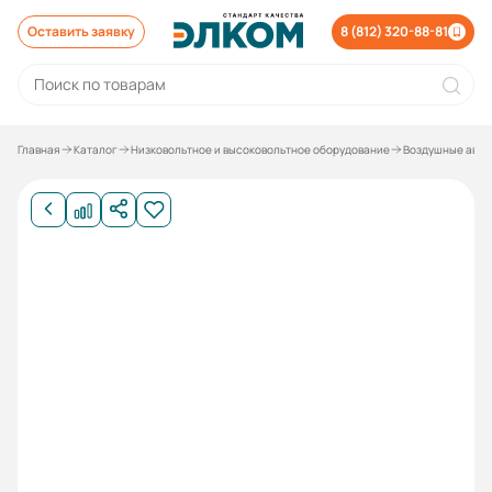
Оставить заявку
8 (812) 320-88-81
Главная
Каталог
Низковольтное и высоковольтное оборудование
Воздушные авто