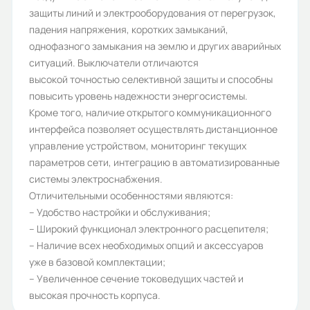
защиты линий и электрооборудования от перегрузок,
HGS16A
падения напряжения, коротких замыканий,
Индикация положения главных
однофазного замыкания на землю и других аварийных
ситуаций. Выключатели отличаются
контактов:
высокой точностью селективной защиты и способны
Да
повысить уровень надежности энергосистемы.
Кроме того, наличие открытого коммуникационного
Количество полюсов:
интерфейса позволяет осуществлять дистанционное
3
управление устройством, мониторинг текущих
параметров сети, интеграцию в автоматизированные
Индикация положения в корзине:
системы электроснабжения.
Дополнительная опция
Отличительными особенностями являются:
– Удобство настройки и обслуживания;
Номинальный ток (А):
– Широкий функционал электронного расцепителя;
1600
– Наличие всех необходимых опций и аксессуаров
уже в базовой комплектации;
Номинальное время включения
– Увеличенное сечение токоведущих частей и
(мс):
высокая прочность корпуса.
80