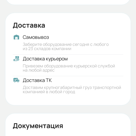
Исполнение:
Стационарное
Доставка
Время взвода мотором (сек):
Самовывоз
10
Заберите оборудование сегодня с любого
из 23 складов компании
Тип исполнения:
Доставка курьером
H
Привезем оборудование курьерской службой
на любой адрес
Коммутационная / Механическая
Доставка ТК
износостойкость:
Доставим крупногабаритный груз транспортной
компанией в любой город
5000/20000
Варианты подключения:
Горизонтальный тип
Документация
Температурный диапазон: