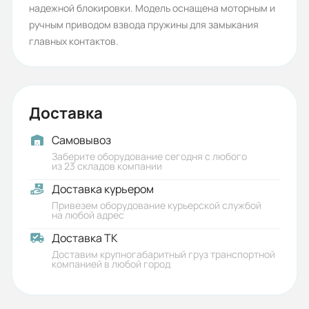
надежной блокировки. Модель оснащена моторным и
Стационарное
ручным приводом взвода пружины для замыкания
Тип привода исполнения:
главных контактов.
M
Комплект дешунтирования:
Доставка
MCD5
Комплект защиты по минимальному
Самовывоз
Заберите оборудование сегодня с любого
напряжению:
из 23 складов компании
U0
Доставка курьером
Привезем оборудование курьерской службой
Комплект обогрева привода:
на любой адрес
T0
Доставка ТК
Доставим крупногабаритный груз транспортной
Тип исполнения изоляционных
компанией в любой город
колонок главной цепи:
E