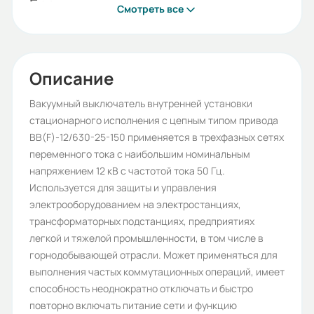
Бренд:
Смотреть все
ESQ
Номинальное напряжение (кВ):
10
Описание
Напряжение цепи управления (В):
Вакуумный выключатель внутренней установки
стационарного исполнения с цепным типом привода
M1C1S1
ВВ(F)-12/630-25-150 применяется в трехфазных сетях
Номинальный ток (А):
переменного тока с наибольшим номинальным
напряжением 12 кВ с частотой тока 50 Гц.
630
Используется для защиты и управления
Включающая катушка:
электрооборудованием на электростанциях,
трансформаторных подстанциях, предприятиях
150
легкой и тяжелой промышленности, в том числе в
Межполюсное расстояние (мм):
горнодобывающей отрасли. Может применяться для
выполнения частых коммутационных операций, имеет
150
способность неоднократно отключать и быстро
Исполнение:
повторно включать питание сети и функцию