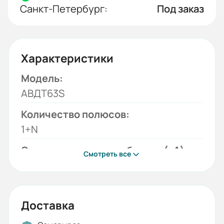
Санкт-Петербург:
Под заказ
Характеристики
Модель:
АВДТ63S
Количество полюсов:
1+N
Отключающая способность (кА):
Смотреть все
6
Тип тока:
АС
Доставка
Времятоковая характеристика: