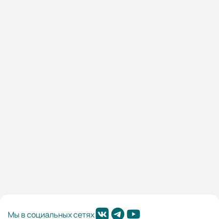
13.06.000134
Дифференциальный автомат HRO63M 1NG4C0000C
00020G 1 полюс + нейтр., 20A ток, к.з. 6kA,30mA, тип АС
(STANDARD)
Наличие:
Санкт-Петербург:
597 шт
Другие склады:
261 шт
5 178,00 ₽
В корзину
Мы в социальных сетях