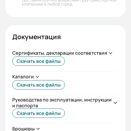
компанией в любой город
Частота сети (Гц):
50/60
Номинальный ток (А):
Документация
25
Коммутационная / Механическая
Сертификаты, декларации соответствия
износостойкость:
Скачать все файлы
4000/16000
Каталоги
Макс. сечение присоединяемых
Скачать все файлы
проводов (мм2):
25
Руководства по эксплуатации, инструкции
и паспорта
Момент затяжки (Н*м):
Скачать все файлы
2
Брошюры