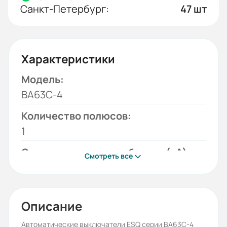
Санкт-Петербург:
47 шт
Характеристики
Модель:
ВА63C-4
Количество полюсов:
1
Отключающая способность (кА):
Смотреть все
4,5
Тип тока:
AC
Описание
Времятоковая характеристика:
Автоматические выключатели ESQ серии ВА63С-4