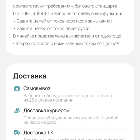
соответствуют требованиям бытового стандарта
B
ГОСТ IEC 60898-1 и выполняют следующие функции:
Серия:
• Защита цепей от токов короткого замыкания;
• Защита цепей от токов перегрузки;
ВА-C
В линейке представлены выключатели от одного до
Бренд:
четырех полюсов с номинальным током от 1 до 63А
ESQ
Рабочее напряжение (В):
Доставка
240/415
Номинальное напряжение
Самовывоз
Заберите оборудование сегодня с любого
изоляции (В):
из 23 складов компании
500
Доставка курьером
Привезем оборудование курьерской службой
Номинальное импульсное
на любой адрес
выдерживаемое напряжение (кВ):
Доставка ТК
4
Доставим крупногабаритный груз транспортной