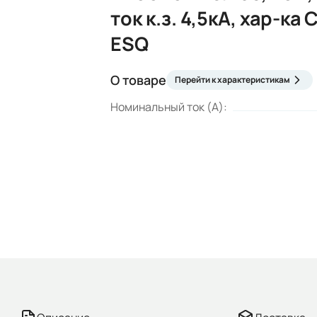
ток к.з. 4,5кА, хар-ка 
ESQ
О товаре
Перейти к характеристикам
Номинальный ток (А):