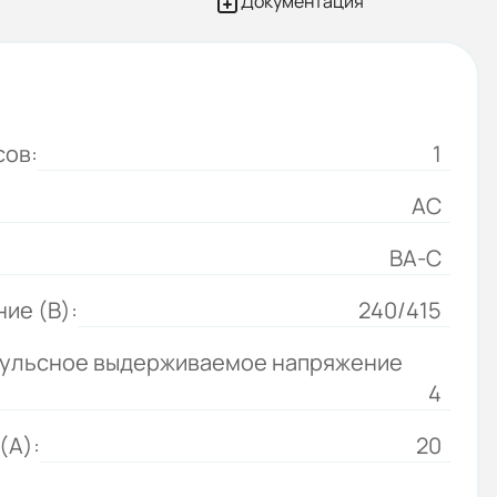
Документация
сов:
1
AC
ВА-C
ие (В):
240/415
ульсное выдерживаемое напряжение
4
(А):
20