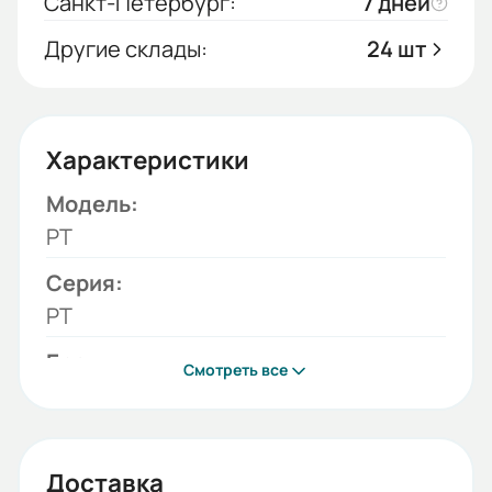
Санкт-Петербург:
7 дней
Другие склады:
24 шт
Характеристики
Модель:
РТ
Серия:
РТ
Бренд:
Смотреть все
ESQ
Номинальный ток (А):
32
Доставка