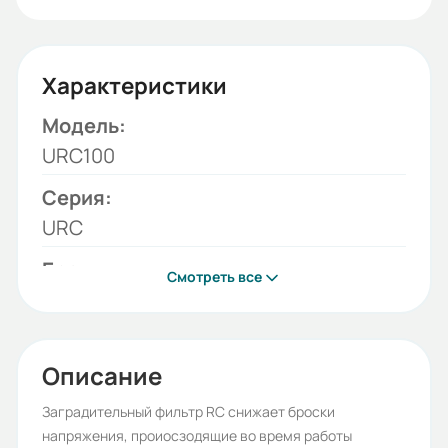
Характеристики
Модель:
URC100
Серия:
URC
Бренд:
Смотреть все
HYUNDAI
Вес (кг):
0.029
Описание
Габариты (ШхВхГ, м):
Заградительный фильтр RC снижает броски
напряжения, проиосзодящие во время работы
0.1x0.12x0.03