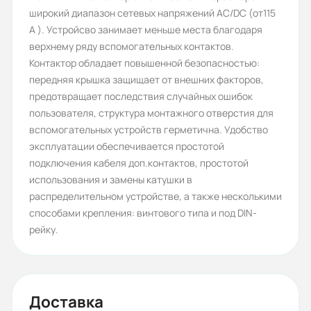
широкий диапазон сетевых напряжений AC/DC (от115
690
A ). Устройсво занимает меньше места благодаря
Номинальное напряжение
верхнему ряду вспомогательных контактов.
Контактор обладает повышенной безопасностью:
изоляции (В):
передняя крышка защищает от внешних факторов,
750
предотвращает последствия случайных ошибок
пользователя, структура монтажного отверстия для
Номинальное импульсное
вспомогательных устройств герметична. Удобство
выдерживаемое напряжение (кВ):
эксплуатации обеспечивается простотой
8
подключения кабеля доп.контактов, простотой
использования и замены катушки в
Частота сети (Гц):
распределительном устройстве, а также несколькими
50
способами крепления: винтового типа и под DIN-
рейку.
Номинальный ток (А):
18
Количество контактов NO+NC:
Доставка
1+1