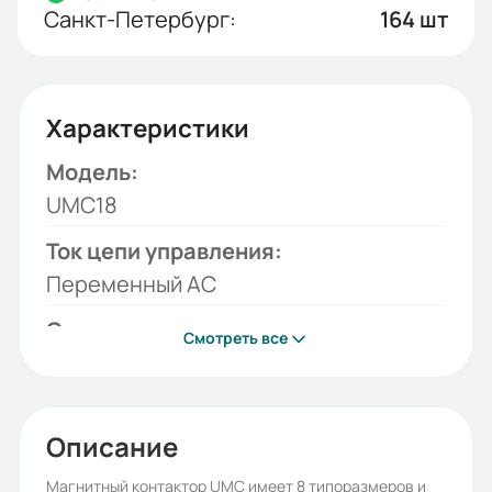
Санкт-Петербург:
164 шт
Характеристики
Модель:
UMC18
Ток цепи управления:
Переменный AC
Серия:
Смотреть все
UMC
Бренд:
HYUNDAI
Описание
Рабочее напряжение (В):
Магнитный контактор UMC имеет 8 типоразмеров и