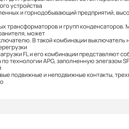
ного устройства
енных и горнодобывающий предприятий, высо
ных трансформаторов и групп конденсаторов. 
ранителя, может
лючателю. В такой комбинации выключатель на
ерегрузки
нагрузки FL и его комбинации представляют с
 по технологии APG, заполненную элегазом SF
й
овые подвижные и неподвижные контакты, тре
го