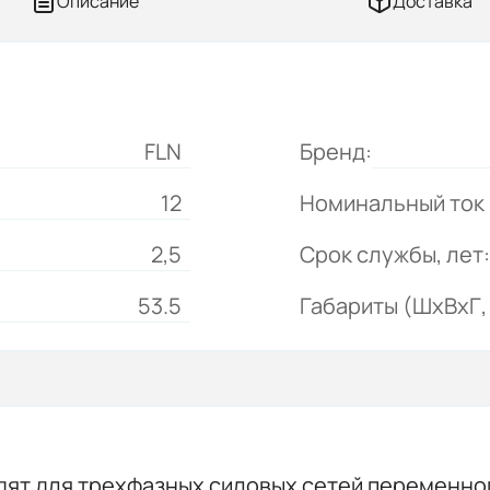
Описание
Доставка
FLN
Бренд:
12
Номинальный ток 
2,5
Срок службы, лет:
53.5
Габариты (ШхВхГ, 
ят для трехфазных силовых сетей переменног