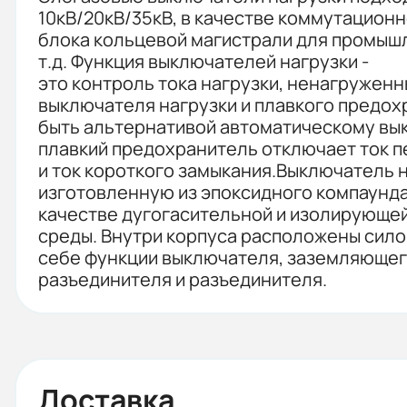
10кВ/20кВ/35кВ, в качестве коммутацион
блока кольцевой магистрали для промышл
т.д. Функция выключателей нагрузки -
это контроль тока нагрузки, ненагружен
выключателя нагрузки и плавкого предох
быть альтернативой автоматическому вык
плавкий предохранитель отключает ток п
и ток короткого замыкания.Выключатель 
изготовленную из эпоксидного компаунда
качестве дугогасительной и изолирующе
среды. Внутри корпуса расположены сил
себе функции выключателя, заземляюще
разъединителя и разъединителя.
Доставка