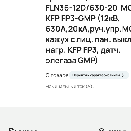
FLN36-12D/630-20-M
KFP FP3-GMP (12кВ,
630А,20кА,руч.упр.M
кажух с лиц. пан. выкл
нагр. KFP FP3, датч.
элегаза GMP)
О товаре
Перейти к характеристикам
Номинальный ток (А):