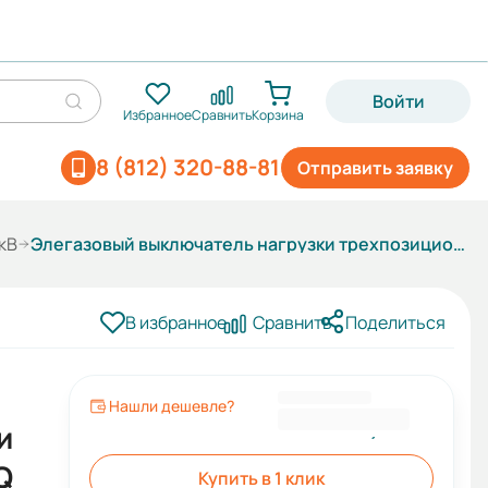
Войти
Избранное
Сравнить
Корзина
8 (812) 320-88-81
Отправить заявку
кВ
Элегазовый выключатель нагрузки трехпозиционный ESQ FLN36-12D/630-20-MOA-KFP FP3-GMP (12кВ, 630А,20кА,руч.упр.MOA, кажух с лиц. пан. выкл. нагр. KFP FP3, датч. элегаза GMP)
В избранное
Сравнить
Поделиться
Нашли дешевле?
158 526,00 ₽
и
Q
Купить в 1 клик