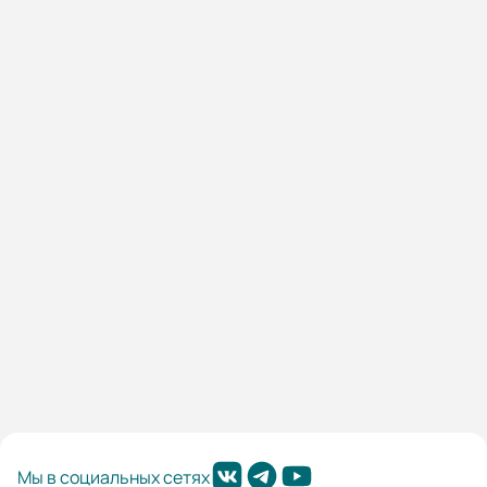
13.02.000023
Автомат защиты двигателя MMS80K 0040 25-40А 50kA
АС400/415В (HYUNDAI)
Наличие:
Санкт-Петербург:
5606 шт
Другие склады:
1011 шт
14 334,00 ₽
В корзину
Мы в социальных сетях