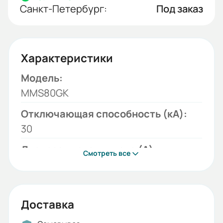
Санкт-Петербург:
Под заказ
Характеристики
Модель:
MMS80GK
Отключающая способность (кА):
30
Диапазон уставки тока (А):
Смотреть все
25-40
Тип тока:
АС
Доставка
Серия: