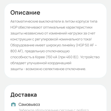
Диапазон уставки тока (А):
63
Описание
Тип тока:
Автоматические выключатели в литом корпусе типа
HGP обеспечивают оптимальные характеристики
АС
защиты независимо от изменений нагрузки за счет
Серия:
конструкции с регулировкой номинального тока!
Оборудование имеет широкую линейку (HGP 50 AF ~
HGP
800 AF), предельную отключающую
Бренд:
способность в Корее (150 кА (при 460 В)). Устройство
обладает улучшенной координацией
HYUNDAI
защиты - возможно селективное отключение.
Номинальное напряжение (кВ):
0,69
Рабочее напряжение (В):
Доставка
380/415
Самовывоз
Номинальное напряжение
Заберите оборудование сегодня с любого