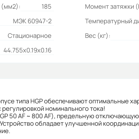
 (мм2):
185
Момент затяжки (
МЭК 60947-2
Температурный д
Стационарное
Вес (кг):
44.755x0.19x0.16
рпусе типа HGP обеспечивают оптимальные ха
с регулировкой номинального тока!
GP 50 AF ~ 800 AF), предельную отключающую
). Устройство обладает улучшенной координац
ние.