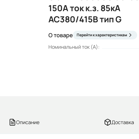
150А ток к.з. 85кА
АС380/415В тип G
О товаре
Перейти к характеристикам
Номинальный ток (А):
Описание
Доставка