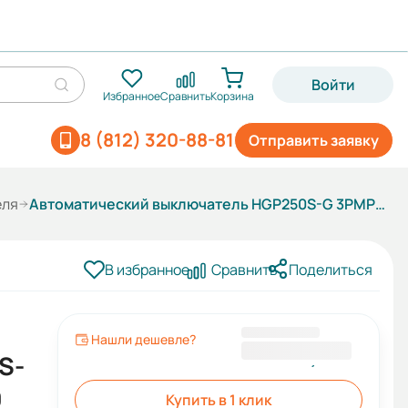
Войти
Избранное
Сравнить
Корзина
8 (812) 320-88-81
Отправить заявку
еля
Автоматический выключатель HGP250S-G 3PMPS0000C 00150 150А ток к.з. 85кА АС380/415В тип G
В избранное
Сравнить
Поделиться
Нашли дешевле?
49 328,40 ₽
S-
0
Купить в 1 клик