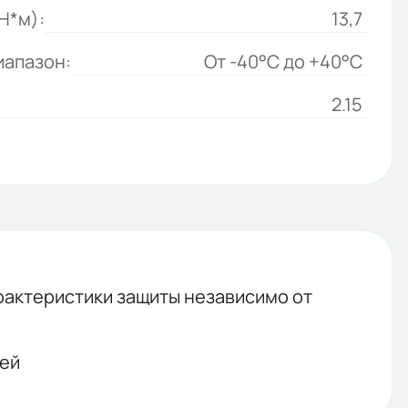
Н*м):
13,7
иапазон:
От -40°C до +40°C
2.15
рактеристики защиты независимо от
ией