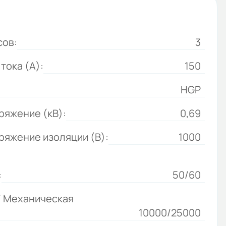
сов:
3
тока (А):
150
HGP
ряжение (кВ):
0,69
яжение изоляции (В):
1000
:
50/60
/ Механическая
10000/25000