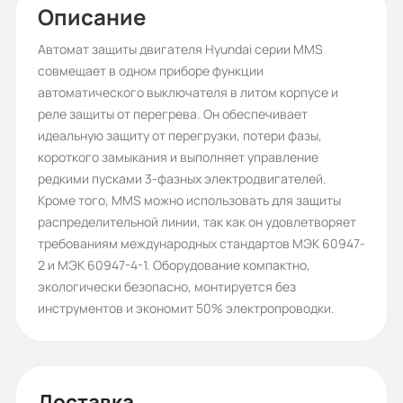
АС
Описание
Серия:
Автомат защиты двигателя Hyundai серии MMS
совмещает в одном приборе функции
MMS
автоматического выключателя в литом корпусе и
Бренд:
реле защиты от перегрева. Он обеспечивает
идеальную защиту от перегрузки, потери фазы,
HYUNDAI
короткого замыкания и выполняет управление
Рабочее напряжение (В):
редкими пусками 3-фазных электродвигателей.
Кроме того, MMS можно использовать для защиты
400/415
распределительной линии, так как он удовлетворяет
Номинальное напряжение
требованиям международных стандартов МЭК 60947-
2 и МЭК 60947-4-1. Оборудование компактно,
изоляции (В):
экологически безопасно, монтируется без
690
инструментов и экономит 50% электропроводки.
Номинальное импульсное
выдерживаемое напряжение (кВ):
6
Доставка