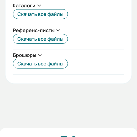
Каталоги
Температурный диапазон:
Скачать все файлы
от -20°C до +60°C
Референс-листы
Вес (кг):
Скачать все файлы
0.3
Габариты (ШхВхГ, м):
Брошюры
0.054x0.098x0.11
Скачать все файлы