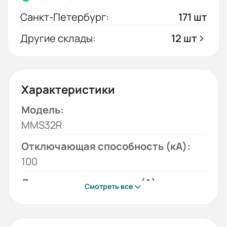
Санкт-Петербург:
171 шт
Другие склады:
12 шт
Характеристики
Модель:
MMS32R
Отключающая способность (кА):
100
Диапазон уставки тока (А):
Смотреть все
4-6,3
Тип тока: