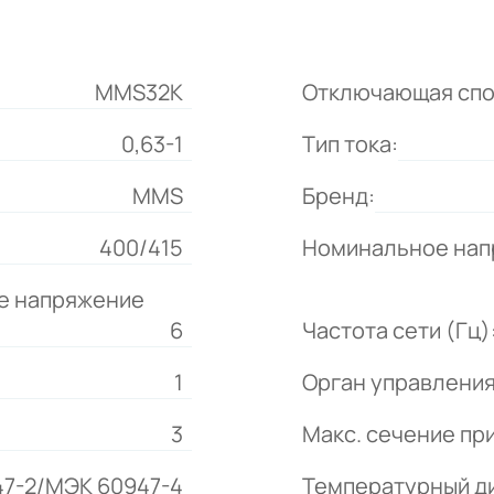
MMS32K
Отключающая спо
0,63-1
Тип тока:
MMS
Бренд:
400/415
Номинальное напр
е напряжение
6
Частота сети (Гц)
1
Орган управления
3
Макс. сечение пр
7-2/МЭК 60947-4
Температурный д