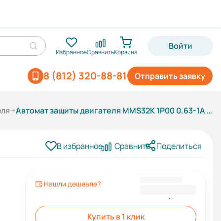
Войти
Избранное
Сравнить
Корзина
8 (812) 320-88-81
Отправить заявку
еля
Автомат защиты двигателя MMS32K 1P00 0.63-1A 100kA АС400/415В (HYUNDAI)
В избранное
Сравнить
Поделиться
Нашли дешевле?
5 212,80 ₽
Купить в 1 клик