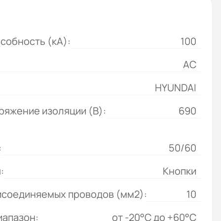
собность (кА):
100
АС
HYUNDAI
яжение изоляции (В):
690
:
50/60
:
Кнопки
исоединяемых проводов (мм2):
10
иапазон:
от -20°C до +60°C