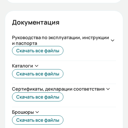
Номинальное импульсное
выдерживаемое напряжение (кВ):
8
Документация
Частота сети (Гц):
Руководства по эксплуатации, инструкции
50/60
и паспорта
Скачать все файлы
Номинальный ток (А):
25
Каталоги
Коммутационная / Механическая
Скачать все файлы
износостойкость:
10000/30000
Сертификаты, декларации соответствия
Скачать все файлы
Макс. сечение присоединяемых
проводов (мм2):
Брошюры
70
Скачать все файлы