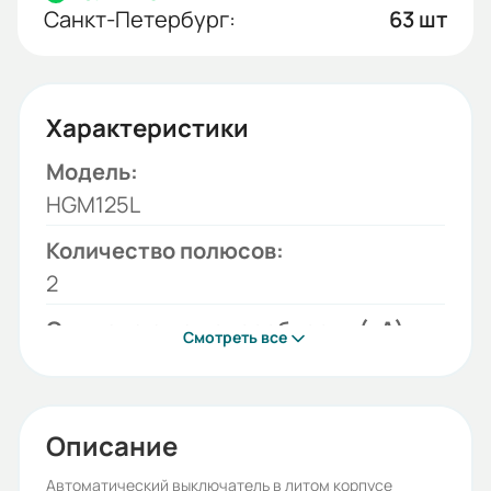
Санкт-Петербург:
63 шт
Характеристики
Модель:
HGM125L
Количество полюсов:
2
Отключающая способность (кА):
Смотреть все
55
Диапазон уставки тока (А):
20-25
Описание
Тип тока:
Автоматический выключатель в литом корпусе