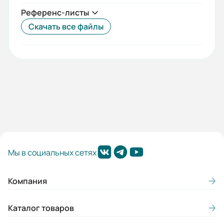
Момент затяжки (Н*м):
Референс-листы
5,9
Скачать все файлы
Стандарты:
МЭК 60947-2
Температурный диапазон:
от-40°C до +40°C
Исполнение:
Стационарное
Вес (кг):
Мы в социальных сетях
0.81
Компания
Габариты (ШхВхГ, м):
0.09x0.17x0.129
Каталог товаров