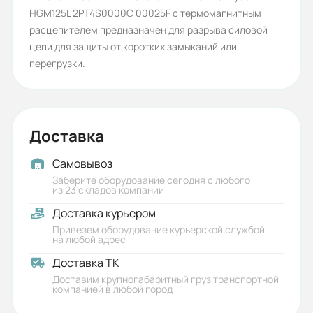
HGM125L 2PT4S0000C 00025F с термомагнитным
АС
расцепителем предназначен для разрыва силовой
Серия:
цепи для защиты от коротких замыканий или
перегрузки.
HGM
Бренд:
HYUNDAI
Доставка
Номинальное напряжение (кВ):
Самовывоз
0,69
Заберите оборудование сегодня с любого
из 23 складов компании
Рабочее напряжение (В):
Доставка курьером
380/415
Привезем оборудование курьерской службой
на любой адрес
Номинальное напряжение
Доставка ТК
изоляции (В):
Доставим крупногабаритный груз транспортной
1000
компанией в любой город