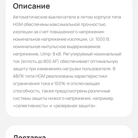
50-63
Описание
Тип тока:
Автоматические выключатели в литом корпусе типа
HGM обеспечены максимальной прочностью
АС
изоляции за счет повышенного напряжения:
Серия:
номинальное напряжение изоляции, Ui: 1000 В;
номинальное импульсное выдерживаемое
HGM
напряжение, Uimp: 8 кВ. Регулируемый номинальный
Бренд:
ток (вплоть до 800 AF) обеспечивает оптимальную
защиту при изменениях нагрузки пользователя. В
HYUNDAI
АВЛК типа HGM реализованы характеристики
Номинальное напряжение (кВ):
ограничения тока и 100%-я отключающая
способность, также предусмотрены различные
0,69
системы защиты низкого напряжения, например,
Рабочее напряжение (В):
«селективность» и «резервная защита».
380/415
Номинальное напряжение
изоляции (В):
Доставка