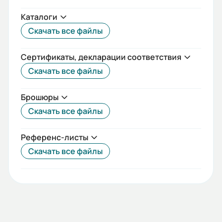
50
Каталоги
Момент затяжки (Н*м):
Скачать все файлы
5,9
Сертификаты, декларации соответствия
Стандарты:
Скачать все файлы
МЭК 60947-2
Брошюры
Температурный диапазон:
Скачать все файлы
От -40°C до +40°C
Референс-листы
Исполнение:
Скачать все файлы
Стационарное
Вес (кг):
0.857
Габариты (ШхВхГ, м):