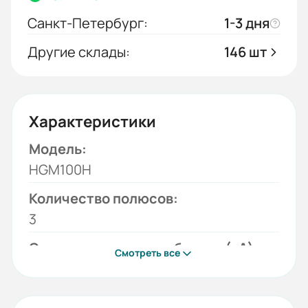
Санкт-Петербург:
1-3 дня
Другие склады:
146 шт
Характеристики
Модель:
HGM100H
Количество полюсов:
3
Отключающая способность (кА):
Смотреть все
26
Диапазон уставки тока (А):