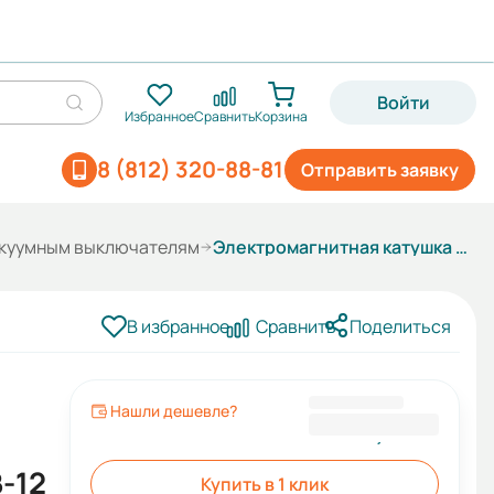
Войти
Избранное
Сравнить
Корзина
8 (812) 320-88-81
Отправить заявку
акуумным выключателям
Электромагнитная катушка отключения ESQ S AC/DC220В к ВB-12 (цепной)
В избранное
Сравнить
Поделиться
Нашли дешевле?
2 258,40 ₽
-12
Купить в 1 клик