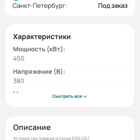
Санкт-Петербург:
Под заказ
Характеристики
Мощность (кВт):
450
Напряжение (В):
380
Модель:
Смотреть все
ESQ-GS7-450
Серия:
ESQ-GS7
Описание
Бренд:
Устройство плавного пуска ESQ GS7