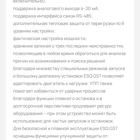
включительно);
1
поддержка аналогового выхода 4–20 мА;
Срок службы, лет:
поддержка интерфейса связи RS-485;
дополнительная тепловая защита от перегрузки по 6
10
уровням настройки;
Вес (кг):
фактическая настройка мощности;
хранение записей о трех последних неисправностях,
35
позволяющее в любое время обратиться для анализа
Габариты (ШхВхГ, м):
причин их возникновения и поиска решений.
Благодаря множеству специальных режимов запуска
0.33x0.25x0.53
и большому диапазону установок ESQ GS7 позволяет
адаптировать двигатель к нагрузке. УПП также
помогает избавиться от ударных процессов
благодаря функции плавного останова и в
долгосрочной перспективе продлевает ресурс
оборудования – при этом устройство может быть
использовано для частых запусков и остановок.
Для безопасной и плавной эксплуатации ESQ GS7
оснащены функциями улучшенной защиты от: