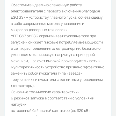
Обеспечьте идеально слаженную работу
ESQ
электродвигателя с первого включения благодаря
Номинальный ток (А):
ESQ GS7 – устройству плавного пуска, сочетающему
в себе современные методы управления и
900
микропроцессорные технологии.
Протокол связи ModBus:
УПП GS7 от ESQ ограничивает пусковые токи при
запуске и снижает пиковые потребляемые мощности
Да
в сетях распределения электроэнергии, безопасно
Напряжение:
уменьшая механическую нагрузку на приводной
механизм, – за счет высокой производительности и
380
мультирежимности устройство призвано эффективно
Встроенный RS-485(ModBus):
заменить собой пускатели типа «звезда-
треугольник» и пускатели с магнитным управлением
Да
(контакторы).
Номинальный выходной ток (А):
Основные технические характеристики:
6 режимов запуска в соответствии с условиями
900
нагрузки;
Гарантия, лет:
встроенный байпасный контактор (до 320 кВт