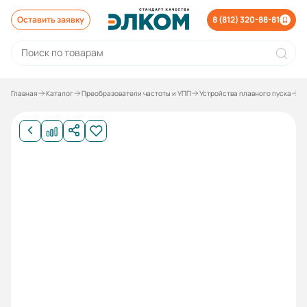
Оставить заявку
8 (812) 320-88-81
Главная
Каталог
Преобразователи частоты и УПП
Устройства плавного пуска
Ус