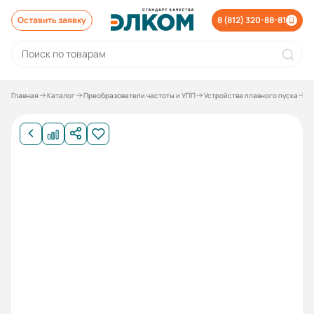
Оставить заявку
8 (812) 320-88-81
Главная
Каталог
Преобразователи частоты и УПП
Устройства плавного пуска
Ус