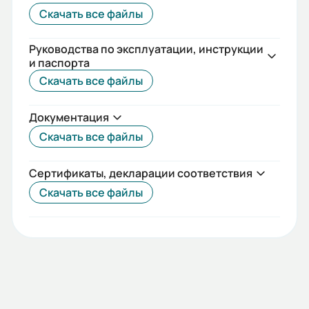
Скачать все файлы
22
Гарантия, лет:
Руководства по эксплуатации, инструкции
и паспорта
3
Скачать все файлы
Срок службы, лет:
Документация
10
Скачать все файлы
Вес (кг):
5.5
Сертификаты, декларации соответствия
Скачать все файлы
Габариты (ШхВхГ, м):
0.23x0.34x0.27