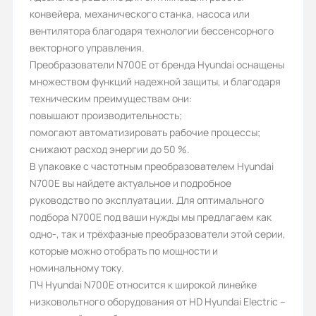
3
конвейера, механического станка, насоса или
вентилятора благодаря технологии бессенсорного
Степень защиты (IP):
векторного управления.
IP20
Преобразователи N700E от бренда Hyundai оснащены
множеством функций надежной защиты, и благодаря
Дискретные входы:
техническим преимуществам они:
6
повышают производительность;
помогают автоматизировать рабочие процессы;
Протокол Profibus DP:
снижают расход энергии до 50 %.
нет
В упаковке с частотным преобразователем Hyundai
N700E вы найдете актуальное и подробное
Номинальный выходной ток (А):
руководство по эксплуатации. Для оптимального
9,2
подбора N700E под ваши нужды мы предлагаем как
одно-, так и трёхфазные преобразователи этой серии,
Перегрузочная способность, %:
которые можно отобрать по мощности и
150
номинальному току.
ПЧ Hyundai N700E относится к широкой линейке
Дискретные выходы:
низковольтного оборудования от HD Hyundai Electric –
4