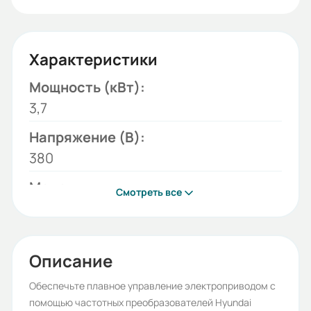
Характеристики
Мощность (кВт):
3,7
Напряжение (В):
380
Модель:
Смотреть все
Hyundai-N700E-037HF
Серия:
Hyundai-N700E
Описание
Бренд:
Обеспечьте плавное управление электроприводом с
помощью частотных преобразователей Hyundai
Hyundai