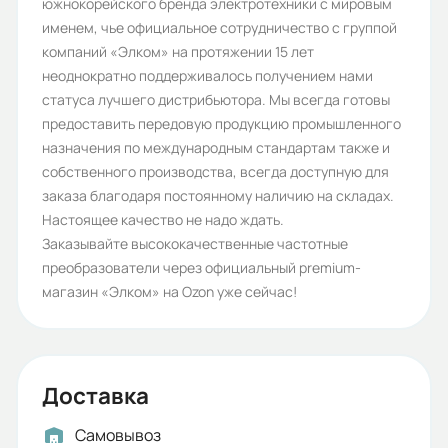
южнокорейского бренда электротехники с мировым
именем, чье официальное сотрудничество с группой
Аналоговые выходы:
компаний «Элком» на протяжении 15 лет
1
неоднократно поддерживалось получением нами
статуса лучшего дистрибьютора. Мы всегда готовы
Аналоговые входы:
предоставить передовую продукцию промышленного
2
назначения по международным стандартам также и
собственного производства, всегда доступную для
Вес (кг):
заказа благодаря постоянному наличию на складах.
1
Настоящее качество не надо ждать.
Заказывайте высококачественные частотные
Гарантия, лет:
преобразователи через официальный premium-
1
магазин «Элком» на Ozon уже сейчас!
Срок службы, лет:
10
Габариты (ШхВхГ, м):
Доставка
0.14x0.147x0.128
Самовывоз