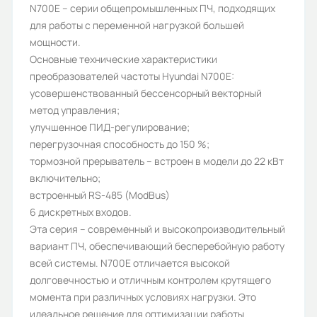
N700E – серии общепромышленных ПЧ, подходящих
Тип нагрузки:
для работы с переменной нагрузкой большей
мощности.
общепромышленная,
Основные технические характеристики
общепромышленная
преобразователей частоты Hyundai N700E:
усовершенствованный бессенсорный векторный
Рабочее напряжение (В):
метод управления;
0-380
улучшенное ПИД-регулирование;
перегрузочная способность до 150 %;
Частота сети (Гц):
тормозной прерыватель – встроен в модели до 22 кВт
0,1-400 Гц
включительно;
встроенный RS-485 (ModBus)
Номинальный ток (А):
6 дискретных входов.
9,2
Эта серия – современный и высокопроизводительный
вариант ПЧ, обеспечивающий бесперебойную работу
Протокол связи ModBus:
всей системы. N700E отличается высокой
Да
долговечностью и отличным контролем крутящего
момента при различных условиях нагрузки. Это
Количество фаз:
идеальное решение для оптимизации работы