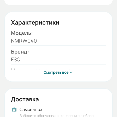
Характеристики
Модель:
NMRW040
Бренд:
ESQ
Монтажное положение:
Смотреть все
B3 (стандарт), B8
Значение передаточного
отношения:
Доставка
100
Самовывоз
Типоразмер:
Заберите оборудование сегодня с любого