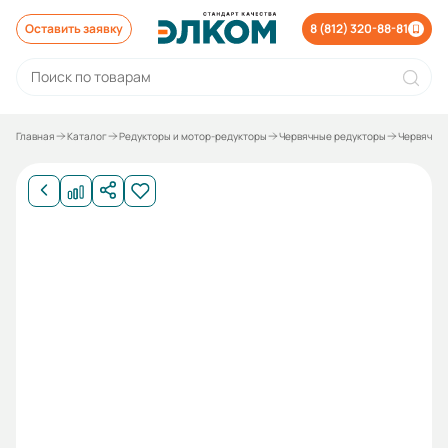
Оставить заявку
8 (812) 320-88-81
Главная
Каталог
Редукторы и мотор-редукторы
Червячные редукторы
Червячные