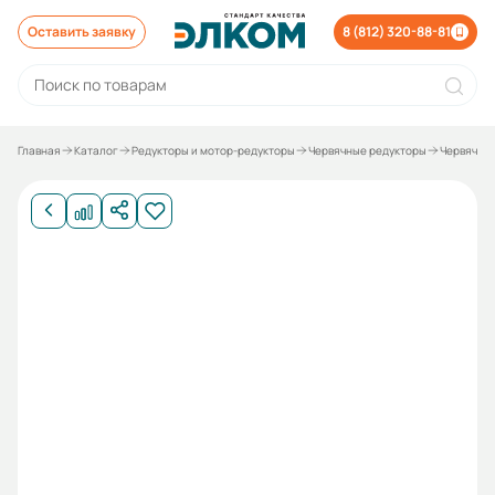
Оставить заявку
8 (812) 320-88-81
Главная
Каталог
Редукторы и мотор-редукторы
Червячные редукторы
Червячные