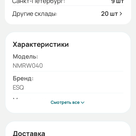
Санкт-Петербург:
9 шт
Другие склады:
20 шт
Характеристики
Модель:
NMRW040
Бренд:
ESQ
Монтажное положение:
Смотреть все
B3 (стандарт), B8
Значение передаточного
отношения:
Доставка