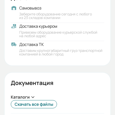
50
Самовывоз
Типоразмер:
Заберите оборудование сегодня с любого
из 23 складов компании
40
Доставка курьером
Присоединительный размер к
Привезем оборудование курьерской службой
на любой адрес
электродвигателю (РАМ):
Доставка ТК
71B5
Доставим крупногабаритный груз транспортной
компанией в любой город
Гарантия, лет:
1
Срок службы, лет:
Документация
5
Вес (кг):
Каталоги
2.3
Скачать все файлы
Габариты (ШхВхГ, м):