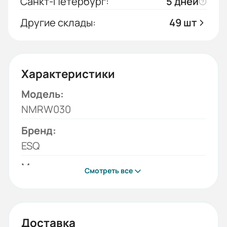
Санкт-Петербург:
5 дней
Другие склады:
49 шт
Характеристики
Модель:
NMRW030
Бренд:
ESQ
Монтажное положение:
Смотреть все
B3 (стандарт), B8
Значение передаточного
отношения:
Доставка