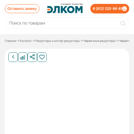
Оставить заявку
8 (812) 320-88-81
Главная
Каталог
Редукторы и мотор-редукторы
Червячные редукторы
Червячные