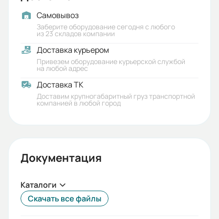
15
Самовывоз
Типоразмер:
Заберите оборудование сегодня с любого
из 23 складов компании
30
Доставка курьером
Присоединительный размер к
Привезем оборудование курьерской службой
на любой адрес
электродвигателю (РАМ):
Доставка ТК
63B5
Доставим крупногабаритный груз транспортной
компанией в любой город
Гарантия, лет:
1
Срок службы, лет:
Документация
5
Вес (кг):
Каталоги
1.2
Скачать все файлы
Габариты (ШхВхГ, м):