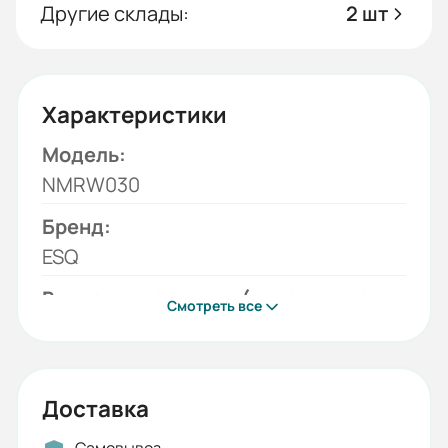
Другие склады:
2 шт
Характеристики
Модель:
NMRW030
Бренд:
ESQ
Вариант крепления (исполнение
Смотреть все
редуктора):
B5
Монтажное положение:
Доставка
B3 (стандарт), B8