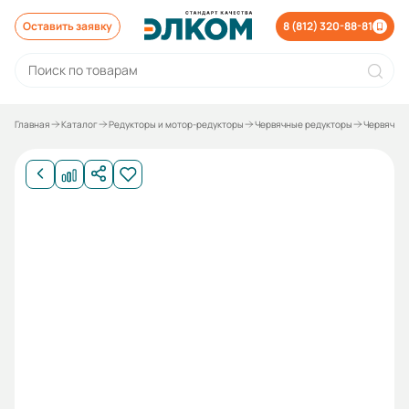
Оставить заявку
8 (812) 320-88-81
Главная
Каталог
Редукторы и мотор-редукторы
Червячные редукторы
Червячны