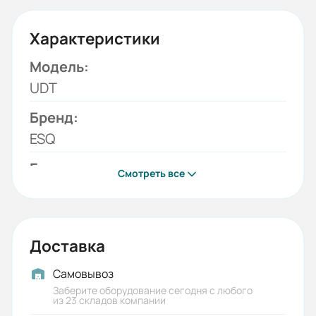
Характеристики
Модель:
UDT
Бренд:
ESQ
Гарантия, лет:
Смотреть все
1
Срок службы, лет:
5
Доставка
Вес (кг):
Самовывоз
36
Заберите оборудование сегодня с любого
из 23 складов компании