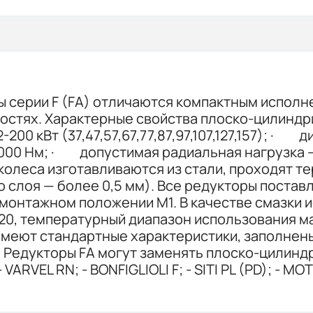
 серии F (FA) отличаются компактным испол
остях. Характерные свойства плоско-цилиндр
0 кВт (37,47,57,67,77,87,97,107,127,157); · д
00 Нм; · допустимая радиальная нагрузка –
колеса изготавливаются из стали, проходят 
о слоя — более 0,5 мм). Все редукторы поста
в монтажном положении M1. В качестве смазк
20, температурный диапазон использования мас
имеют стандартные характеристики, заполнен
 Редукторы FA могут заменять плоско-цилинд
ARVEL RN; - BONFIGLIOLI F; - SITI PL (PD); - MOT