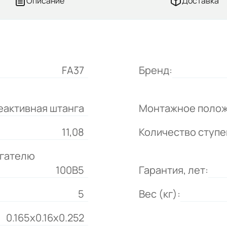
Описание
Доставка
FA37
Бренд:
еактивная штанга
Монтажное полож
11,08
Количество ступе
игателю
100B5
Гарантия, лет:
5
Вес (кг):
0.165x0.16x0.252