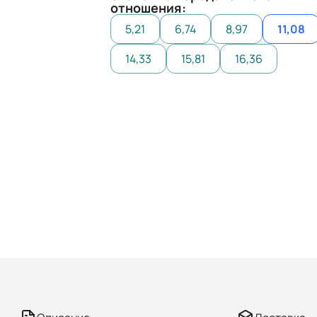
отношения:
5,21
6,74
8,97
11,08
14,33
15,81
16,36