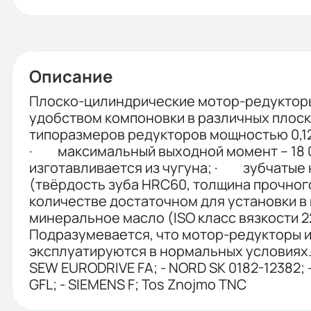
Описание
Плоско-цилиндрические мотор-редукторы
удобством компоновки в различных плоск
типоразмеров редукторов мощностью 0,12-20
· максимальный выходной момент – 18 0
изготавливается из чугуна; · зубчатые 
(твёрдость зуба HRC60, толщина прочног
количестве достаточном для установки 
минеральное масло (ISO класс вязкости 2
Подразумевается, что мотор-редукторы 
эксплуатируются в нормальных условиях.
SEW EURODRIVE FA; - NORD SK 0182-12382; - V
GFL; - SIEMENS F; Tos Znojmo TNC