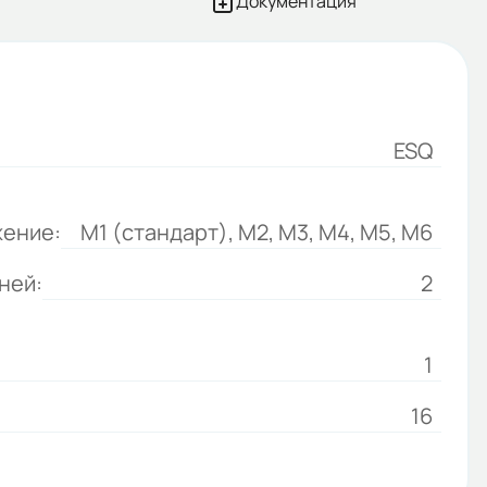
Документация
ESQ
ение:
M1 (стандарт), M2, M3, M4, M5, M6
ней:
2
1
16