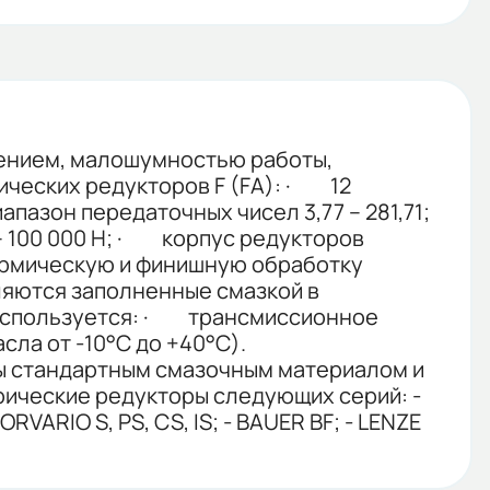
нением, малошумностью работы,
ических редукторов F (FA): · 12
иапазон передаточных чисел 3,77 – 281,71;
 100 000 Н; · корпус редукторов
термическую и финишную обработку
вляются заполненные смазкой в
и используется: · трансмиссионное
ла от -10°C до +40°C).
ы стандартным смазочным материалом и
рические редукторы следующих серий: -
ORVARIO S, PS, CS, IS; - BAUER BF; - LENZE