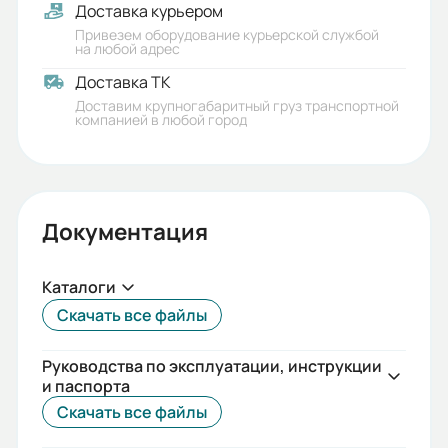
Доставка курьером
100B5
Привезем оборудование курьерской службой
на любой адрес
Гарантия, лет:
Доставка ТК
1
Доставим крупногабаритный груз транспортной
компанией в любой город
Срок службы, лет:
5
Вес (кг):
Документация
200
Габариты (ШхВхГ, м):
Каталоги
0.45x0.575x0.69
Скачать все файлы
Руководства по эксплуатации, инструкции
и паспорта
Скачать все файлы