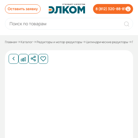
Оставить заявку
8 (812) 320-88-81
Главная
Каталог
Редукторы и мотор-редукторы
Цилиндрические редукторы
Пло